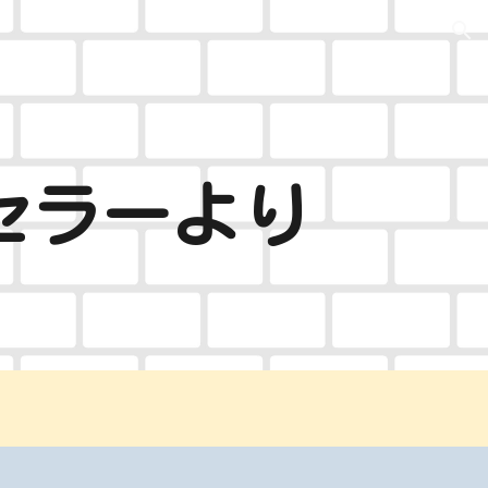
ion
セラーより