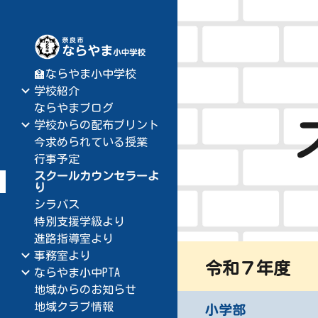
Sk
🏫ならやま小中学校
学校紹介
ならやまブログ
学校からの配布プリント
今求められている授業
行事予定
スクールカウンセラーよ
り
シラバス
特別支援学級より
進路指導室より
事務室より
令和７年度
ならやま小中PTA
地域からのお知らせ
地域クラブ情報
小学部